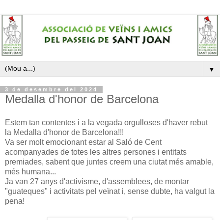
▼
3 de desembre del 2024
Medalla d'honor de Barcelona
Estem tan contentes i a la vegada orgulloses d'haver rebut
la Medalla d'honor de Barcelona!!!
Va ser molt emocionant estar al Saló de Cent
acompanyades de totes les altres persones i entitats
premiades, sabent que juntes creem una ciutat més amable,
més humana...
Ja van 27 anys d'activisme, d'assemblees, de montar
"guateques" i activitats pel veïnat i, sense dubte, ha valgut la
pena!